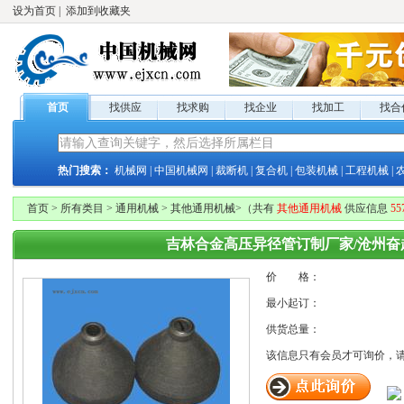
设为首页
|
添加到收藏夹
首页
找供应
找求购
找企业
找加工
找合
热门搜索：
机械网
|
中国机械网
|
裁断机
|
复合机
|
包装机械
|
工程机械
|
首页
>
所有类目
>
通用机械
>
其他通用机械
>
（共有
其他通用机械
供应
信息
55
吉林合金高压异径管订制厂家/沧州奋
价 格：
最小起订：
供货总量：
该信息只有
会员才可询价，