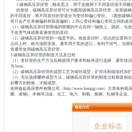
1.碳钢高压异径管，顾名思义，用于连接两个不同直径或不同横
的形状，碳钢高压异径管可分为圆形碳钢高压异径管，矩形碳钢
的不同直径，将不同直径的管道分为变径和偏心变径。（圆形碳钢
管只会产生单侧偏斜和双面偏斜）2.同心变径和偏心变径之间的差
（1）碳钢高压异径管两端的喷嘴的中点在同一轴线上。因此，当
于改变气体或垂直液体管的直径。
（2）碳钢高压异径管的一端是平的。很改直径时，切点的位置和
点向上时，称为顶部安装。通常用于泵的进口，有利于排气，当喷
管通常使用碳钢高压异径管。
3.碳钢高压异径管的制造方法及过程
（1）变径管的生产方法应根据用户要求和标准进行选择，通常情
为3mm。
（2）碳钢高压异径管的成型工艺为缩径成型，扩径压制或缩径加
（3）无论选择哪种成型方法，碳钢高压异径管的制造过程都是相
折叠方的检验，才能成型。
沧州奋起高压管件有限公司
（
http://www.fenqigj.com
）主营各种
高
圈、凌钢)、本钢等冶金、化工、电力、制氧、炼钢、轧钢等企业。
联系方式