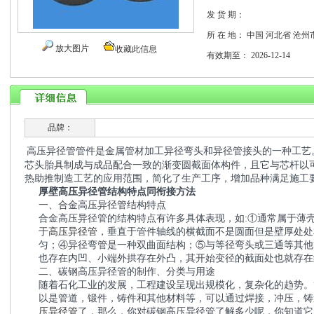
发 货 期：
所 在 地：
中国 河北省 沧州
放大图片
收藏此信息
有效期至：
2026-12-14
品牌：
高压异径管管件是金属管材加工异径弯头和异径管接头的一种工艺
芯头胎具制成与成品配合一致的渐变圆截面体构件，且它与芯杆以
热助推制造工艺的应用范围，简化了生产工序，增加品种满足施工
厚壁高压异径管结构特点同衔接方法
一、合金高压异径管结构特点
合金高压异径管的结构特点有许多具体表现，如:①通常属于薄
于
高压异径管
，垂直于管件轴线的横截面不是圆面但是壁厚处处
匀；④异径弯管是一种双曲面结构；⑤与等径弯头或三通等其他
也存在内凹、小端外拱存在外凸，其开始变径的截面处也就存在
二、碳钢高压异径管的制作、分类与用途
随着石化工业的发展，工程建设呈现出规模化，复杂化的趋势。
以是管道，锻件，铸件和其他材料等，可以通过焊接，冲压，铸
压异径管
了，那么，你对碳钢高压异径管了解多少呢，你知道它