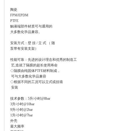
陶瓷
FPM/EPDM
PTFE
触液端部件材质可与通用的
大多数化学品兼容。
安装方式：壁 挂 / 立 式 （ 随
泵带有安装支架）
性能可靠：先进的设计理念和优秀的制造工
艺,造就了隔膜的超长使用寿命
◇隔膜由纯固体PTFE材料制成，
可与大多数化学品兼容
◇根据不同的工况可以立式或挂墙
安装
技术参数：5升/小时@8bar
3升/小时@10bar
9升/小时@2bar
1升/小时@7bar
外壳
最大频率