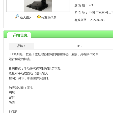
发 货 期：
2-3
所 在 地：
中国 广东省 佛山
放大图片
收藏此信息
有效期至：
2027-02-03
品牌：
ITC
KF系列是一款基于微处理器控制的电磁驱动计量泵，具有操作简单，
运行稳定的特点。
投药模式：手动排气阀可以辅助启动泵。
流量可手动或自动（信号输入
控制）调节，带液位探头接口。
触液端材质：泵头
阀球
密封
隔膜
PVDF