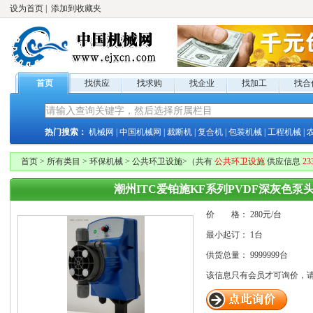
设为首页
|
添加到收藏夹
首页
找供应
找求购
找企业
找加工
找合
热门搜索：
机械网
|
中国机械网
|
裁断机
|
复合机
|
包装机械
|
工程机械
|
首页
>
所有类目
>
环保机械
>
公共环卫设施
>
（共有
公共环卫设施
供应
信息
23
潮州ITC爱铂施KF系列PVDF深灰色
价 格：
280元/
台
最小起订：
1台
供货总量：
9999999台
该信息只有
会员才可询价，