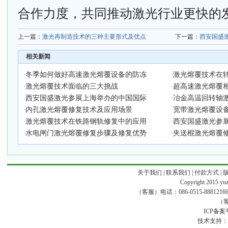
合作力度，共同推动激光行业更快的发
上一篇：
激光再制造技术的三种主要形式及优点
下一篇：
西安国盛
相关新闻
冬季如何做好高速激光熔覆设备的防冻
激光熔覆技术在
·
·
激光熔覆技术面临的三大挑战
超高速激光熔覆
·
·
西安国盛激光参展上海举办的中国国际
冶金高温回转轴
·
·
内孔激光熔覆修复技术及应用场景
宽带激光熔覆设
·
·
激光熔覆技术在铁路钢轨修复中的应用
西安国盛激光参展
·
·
水电闸门激光熔覆修复步骤及修复优势
夹送棍激光熔覆
·
·
关于我们
|
联系我们
|
付款方式
|
Copyright 2015 yuze
（客服）电话：086-0515-88812166 传真
（客
ICP备案
技术支持：