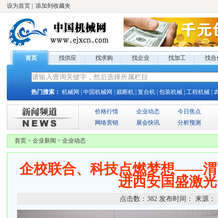
设为首页
|
添加到收藏夹
首页
找供应
找求购
找企业
找加工
找合
热门搜索：
机械网
|
中国机械网
|
裁断机
|
复合机
|
包装机械
|
工程机械
|
价格行情
企业动态
今日焦点
网络营销
展会快讯
分析预测
首页
>
企业新闻
>
企业动态
企校联合、科技点燃梦想——渭
进西安国盛激光
点击数：
382
发布时间：
来源：